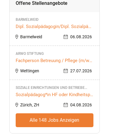
Offene Stellenangebote
BARMELWEID
Dipl. Sozialpädagogin/​Dipl. Sozialpäda
goge HF (a)
Barmelweid
06.08.2026
ARWO STIFTUNG
Fachperson Betreuung / Pflege (m/w/
d) (70–100 %)
Wettingen
27.07.2026
SOZIALE EINRICHTUNGEN UND BETRIEBE
STADT ZÜRICH
Sozialpädagog*in HF oder Kindheitspä
dagog*in HF, 80 %
Zürich, ZH
04.08.2026
Alle 148 Jobs Anzeigen