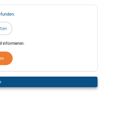
efunden.
tten
l informieren.
en
n