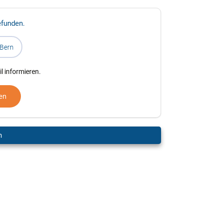
efunden.
Bern
l informieren.
en
n