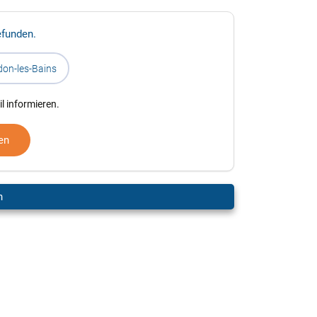
efunden.
on-les-Bains
l informieren.
en
n