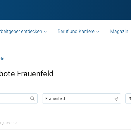
rbeitgeber entdecken
Beruf und Karriere
Magazin
eld
ebote Frauenfeld
3
rgebnisse