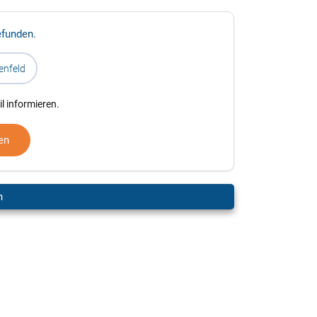
efunden.
enfeld
l informieren.
en
n